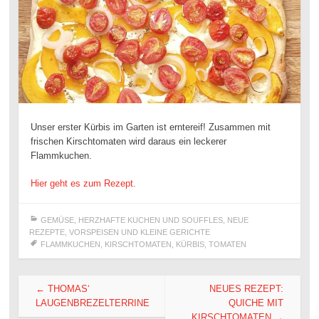
Unser erster Kürbis im Garten ist erntereif! Zusammen mit
frischen Kirschtomaten wird daraus ein leckerer
Flammkuchen.
Hier geht es zum Rezept.
GEMÜSE
,
HERZHAFTE KUCHEN UND SOUFFLES
,
NEUE
REZEPTE
,
VORSPEISEN UND KLEINE GERICHTE
FLAMMKUCHEN
,
KIRSCHTOMATEN
,
KÜRBIS
,
TOMATEN
Beitragsnavigation
←
THOMAS‘
NEUES REZEPT:
LAUGENBREZELTERRINE
QUICHE MIT
KIRSCHTOMATEN
→