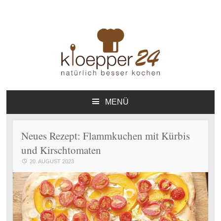
Kloepper24.de – Natürlich
Online-Kochbuch
besser kochen – Das Online-
MENÜ
ZUM
Kochbuch – Private
INHALT
Homepage
SPRINGEN
Neues Rezept: Flammkuchen mit Kürbis
und Kirschtomaten
20. AUGUST 2023