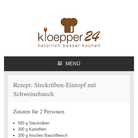
Kloepper24.de – Natürlich
Online-Kochbuch
besser kochen – Das Online-
MENÜ
ZUM
Kochbuch – Private
INHALT
Homepage
SPRINGEN
Rezept: Steckrüben-Eintopf mit
Schweinebauch
Zutaten für 2 Personen
500 g Steckrüben
300 g Kartoffeln
200 g frisches Bauchfleisch