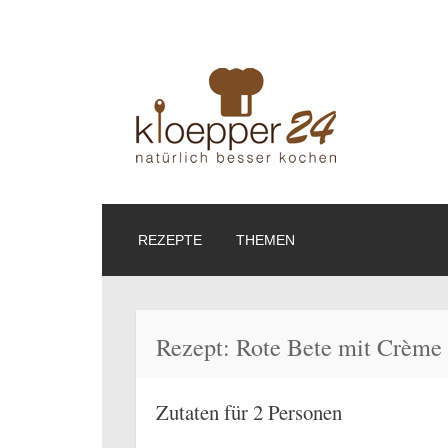
Kloepper24.de – N
Online-Kochbuch
Private Homepage
ZUM
REZEPTE
THEMEN
INHALT
SPRINGEN
Rezept: Rote Bete mit Crème 
Zutaten für 2 Personen