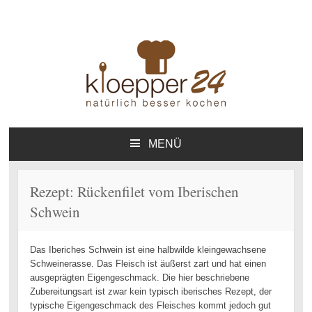
Kloepper24.de – Natürlich
Online-Kochbuch
besser kochen – Das Online-
MENÜ
ZUM
Kochbuch – Private
INHALT
Homepage
SPRINGEN
Rezept: Rückenfilet vom Iberischen
Schwein
Das Iberiches Schwein ist eine halbwilde kleingewachsene
Schweinerasse. Das Fleisch ist äußerst zart und hat einen
ausgeprägten Eigengeschmack. Die hier beschriebene
Zubereitungsart ist zwar kein typisch iberisches Rezept, der
typische Eigengeschmack des Fleisches kommt jedoch gut