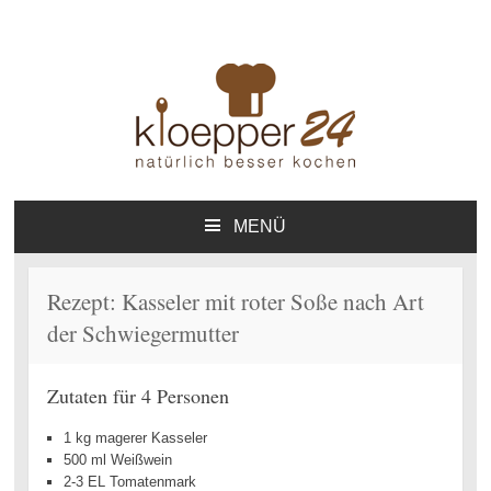
Kloepper24.de – Natürlich
Online-Kochbuch
besser kochen – Das Online-
MENÜ
ZUM
Kochbuch – Private
INHALT
Homepage
SPRINGEN
Rezept: Kasseler mit roter Soße nach Art
der Schwiegermutter
Zutaten für 4 Personen
1 kg magerer Kasseler
500 ml Weißwein
2-3 EL Tomatenmark